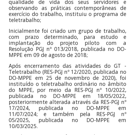
qualidade de vida dos seus servidores e
observando as práticas contemporâneas de
exercício do trabalho, instituiu o programa de
teletrabalho;
Inicialmente foi criado um grupo de trabalho,
com prazo determinado, para estudo e
implantação do projeto piloto com a
Resolução PGJ nº 013/2018, publicada no DO
-
MPPE
em 09 de agosto de 2018;
Após encerramento das atividades do GT -
Teletrabalho
(RES
-PGJ nº 12/2020, publicada no
DO
-MPPE
em 25 de novembro de 2020
)
,
foi
instituído
o teletrabalho ordinário no âmbito
do MPPE, po
r meio da
RES-PGJ nº 1
0
/202
2
,
publicada no DO-MPPE em 1
8
/0
5
/202
2
,
posterio
rmente alterada através da RES-PGJ nº
17/2024, publicada no DO-MPPE em
11/07/2024; e também pela RES-PGJ nº
05/2025, publicada no DO-MPPE em
10/03/2025.